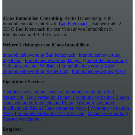
iCons Immobilien Consulting
André Dannenberg ist ihr
Immobilienmakler mit Sitz in
Bad Kreuznach
, Salinenstraße 2,
55543 Bad Kreuznach für den Verkauf von Immobilien in
Rheinhessen und Bad Kreuznach:
Weitere Leistungen von iCons Immobilien:
Immobilienbewertung Bad Kreuznach
|
Immobilienbewertung
Ingelheim
|
Immobilienbewertung Bingen
| I
mmobilienbewertung
Verbandsgemeinde Wöllstein |
Immobilienbewertung Alzey |
Immobilienbewertung Nieder-Olm
|
Immobilienbewertung Alzey
Eigentümer Service:
Energieausweis online erstellen
|
Immobilie verkaufen Bad
Kreuznach
|
Haus verkaufen Bingen
|
Wohnung verkaufen Bingen
|
Haus verkaufen Ingelheim am Rhein
|
Wohnung verkaufen
Ingelheim am Rhein
|
Haus verkaufen Alzey
|
Wohnung verkaufen
Alzey
|
Immobilie verkaufen VG Wöllstein
|
Gutachtervermittlung
|
Bausachverständiger
Ratgeber: