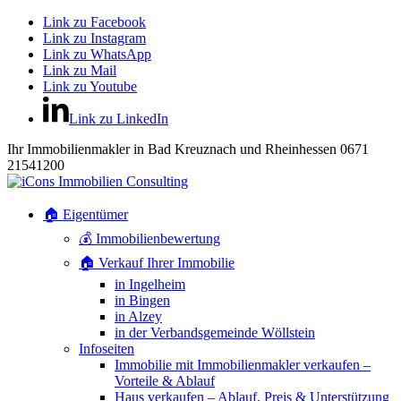
Link zu Facebook
Link zu Instagram
Link zu WhatsApp
Link zu Mail
Link zu Youtube
Link zu LinkedIn
Ihr Immobilienmakler in Bad Kreuznach und Rheinhessen 0671
21541200
🏠 Eigentümer
💰 Immobilienbewertung
🏠 Verkauf Ihrer Immobilie
in Ingelheim
in Bingen
in Alzey
in der Verbandsgemeinde Wöllstein
Infoseiten
Immobilie mit Immobilienmakler verkaufen –
Vorteile & Ablauf
Haus verkaufen – Ablauf, Preis & Unterstützung