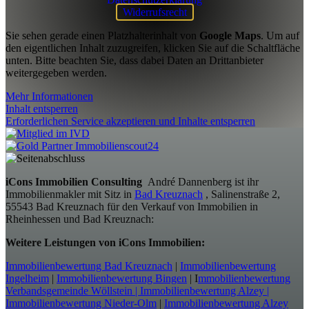
Widerrufsrecht
Sie sehen gerade einen Platzhalterinhalt von
Google Maps
. Um auf
den eigentlichen Inhalt zuzugreifen, klicken Sie auf die Schaltfläche
unten. Bitte beachten Sie, dass dabei Daten an Drittanbieter
weitergegeben werden.
Mehr Informationen
Inhalt entsperren
Erforderlichen Service akzeptieren und Inhalte entsperren
iCons Immobilien Consulting
André Dannenberg ist ihr
Immobilienmakler mit Sitz in
Bad Kreuznach
, Salinenstraße 2,
55543 Bad Kreuznach für den Verkauf von Immobilien in
Rheinhessen und Bad Kreuznach:
Weitere Leistungen von iCons Immobilien:
Immobilienbewertung Bad Kreuznach
|
Immobilienbewertung
Ingelheim
|
Immobilienbewertung Bingen
| I
mmobilienbewertung
Verbandsgemeinde Wöllstein |
Immobilienbewertung Alzey |
Immobilienbewertung Nieder-Olm
|
Immobilienbewertung Alzey