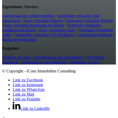
Eigentümer Service:
Energieausweis online erstellen
|
Immobilie verkaufen Bad
Kreuznach
|
Haus verkaufen Bingen
|
Wohnung verkaufen Bingen
|
Haus verkaufen Ingelheim am Rhein
|
Wohnung verkaufen
Ingelheim am Rhein
|
Haus verkaufen Alzey
|
Wohnung verkaufen
Alzey
|
Immobilie verkaufen VG Wöllstein
|
Gutachtervermittlung
|
Bausachverständiger
Ratgeber:
Wohnen im Alter
|
Immobilien in der Scheidung
|
Der richtige
Kaufpreis
|
Immobilie privat verkaufen
|
Immobilie geerbt ?
|
© Copyright - iCons Immobilien Consulting
Link zu Facebook
Link zu Instagram
Link zu WhatsApp
Link zu Mail
Link zu Youtube
Link zu LinkedIn