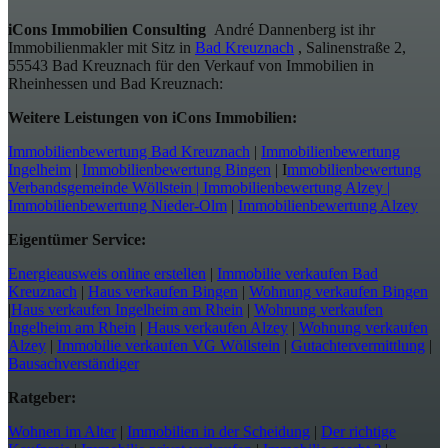
iCons Immobilien Consulting
André Dannenberg ist ihr
Immobilienmakler mit Sitz in
Bad Kreuznach
, Salinenstraße 2,
55543 Bad Kreuznach für den Verkauf von Immobilien in
Rheinhessen und Bad Kreuznach:
Weitere Leistungen von iCons Immobilien:
Immobilienbewertung Bad Kreuznach
|
Immobilienbewertung
Ingelheim
|
Immobilienbewertung Bingen
| I
mmobilienbewertung
Verbandsgemeinde Wöllstein |
Immobilienbewertung Alzey |
Immobilienbewertung Nieder-Olm
|
Immobilienbewertung Alzey
Eigentümer Service:
Energieausweis online erstellen
|
Immobilie verkaufen Bad
Kreuznach
|
Haus verkaufen Bingen
|
Wohnung verkaufen Bingen
|
Haus verkaufen Ingelheim am Rhein
|
Wohnung verkaufen
Ingelheim am Rhein
|
Haus verkaufen Alzey
|
Wohnung verkaufen
Alzey
|
Immobilie verkaufen VG Wöllstein
|
Gutachtervermittlung
|
Bausachverständiger
Ratgeber:
Wohnen im Alter
|
Immobilien in der Scheidung
|
Der richtige