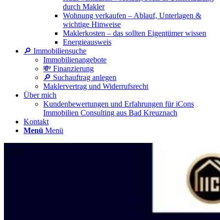
durch Makler
Wohnung verkaufen – Ablauf, Unterlagen &
wichtige Hinweise
Maklerkosten – das sollten Eigentümer wissen
Energieausweis
🔎 Immobiliensuche
Immobilienangebote
💸 Finanzierung
🔎 Suchauftrag anlegen
Maklervertrag und Widerrufsrecht
Über mich
Kundenbewertungen und Erfahrungen für iCons
Immobilien Consulting aus Bad Kreuznach
Kontakt
Menü
Menü