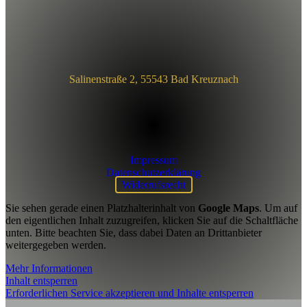
Salinenstraße 2, 55543 Bad Kreuznach
Impressum
Datenschutzerklärung
Widerrufsrecht
Sie sehen gerade einen Platzhalterinhalt von
Google Maps
. Um auf
den eigentlichen Inhalt zuzugreifen, klicken Sie auf die Schaltfläche
unten. Bitte beachten Sie, dass dabei Daten an Drittanbieter
weitergegeben werden.
Mehr Informationen
Inhalt entsperren
Erforderlichen Service akzeptieren und Inhalte entsperren